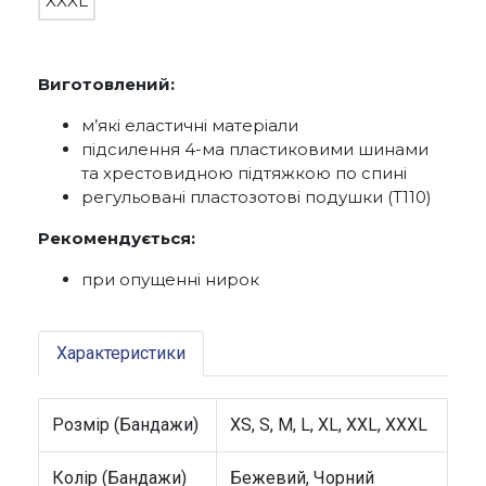
XXXL
Виготовлений:
м’які еластичні матеріали
підсилення 4-ма пластиковими шинами
та хрестовидною підтяжкою по спині
регульовані пластозотові подушки (Т110)
Рекомендується:
при опущенні нирок
Характеристики
Розмір (Бандажи)
XS, S, M, L, XL, XXL, XXXL
Колір (Бандажи)
Бежевий, Чорний